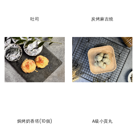
吐司
炭烤麻吉燒
焗烤奶香塔(10個)
A級小貢丸