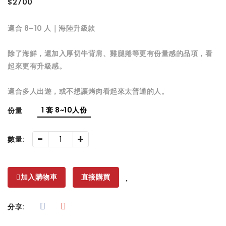
$2700
適合 8–10 人｜海陸升級款
除了海鮮，還加入厚切牛背肩、雞腿捲等更有份量感的品項，看
起來更有升級感。
適合多人出遊，或不想讓烤肉看起來太普通的人。
1 套 8~10人份
份量
-
+
數量:
加入購物車
直接購買
分享: