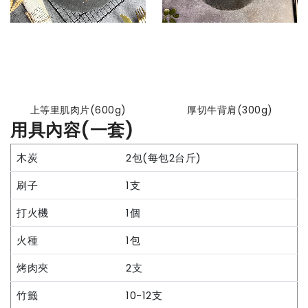
上等里肌肉片(600g)
厚切牛背肩(300g)
用具內容(一套)
木炭
2包(每包2台斤)
刷子
1支
打火機
1個
火種
1包
烤肉夾
2支
竹籤
10-12支