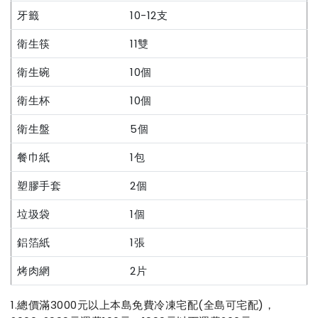
牙籤
10-12支
衛生筷
11雙
衛生碗
10個
衛生杯
10個
衛生盤
5個
餐巾紙
1包
塑膠手套
2個
垃圾袋
1個
鋁箔紙
1張
烤肉網
2片
1.總價滿3000元以上本島免費冷凍宅配(全島可宅配)，