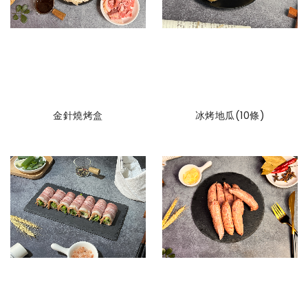
金針燒烤盒
冰烤地瓜(10條)