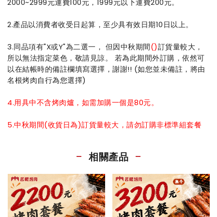
2000~2999元運費100元，1999元以下運費200元。
2.產品以消費者收受日起算，至少具有效日期10日以上。
3.同品項有"X或Y"為二選一， 但因中秋期間
()
訂貨量較大，
所以無法指定菜色，敬請見諒。 若為此期間外訂購，依然可
以在結帳時的備註欄填寫選擇，謝謝!! (如您並未備註，將由
名根烤肉自行為您選擇)
4.用具中不含烤肉爐，如需加購一個是80元。
5.中秋期間(收貨日為)訂貨量較大，請勿訂購非標準組套餐
相關產品