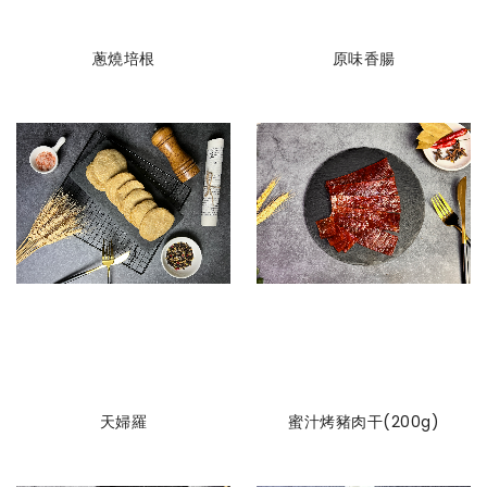
蔥燒培根
原味香腸
天婦羅
蜜汁烤豬肉干(200g)