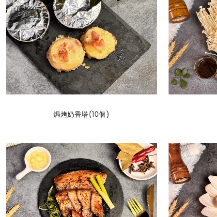
焗烤奶香塔(10個)