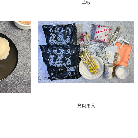
草蝦
烤肉用具