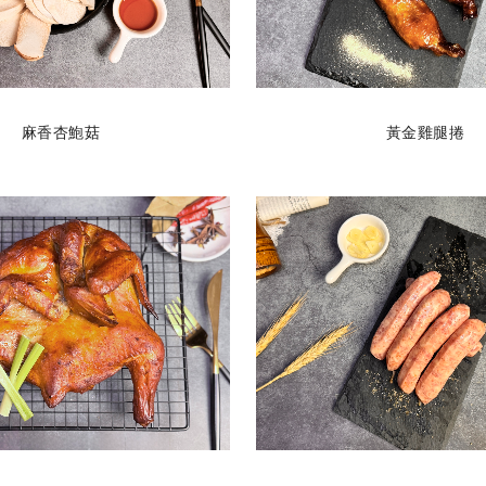
麻香杏鮑菇
黃金雞腿捲