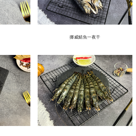
挪威鯖魚一夜干