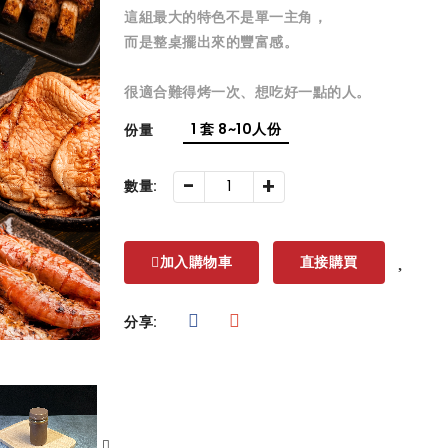
這組最大的特色不是單一主角，
而是整桌擺出來的豐富感。
很適合難得烤一次、想吃好一點的人。
1 套 8~10人份
份量
-
+
數量:
加入購物車
直接購買
分享: