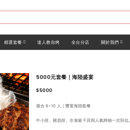
精選套餐
達人教你烤
全台分店
關於我們
5000元套餐｜海陸盛宴
$5000
適合 8–10 人｜豐富海陸套餐
牛小排、豬肋排、生食級干貝與人氣烤物一次到位