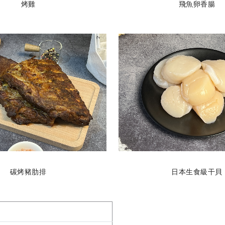
烤雞
飛魚卵香腸
碳烤豬肋排
日本生食級干貝