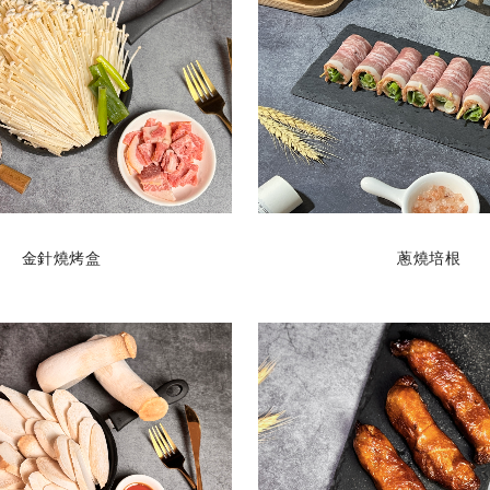
金針燒烤盒
蔥燒培根