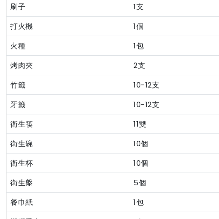
刷子
1支
打火機
1個
火種
1包
烤肉夾
2支
竹籤
10-12支
牙籤
10-12支
衛生筷
11雙
衛生碗
10個
衛生杯
10個
衛生盤
5個
餐巾紙
1包