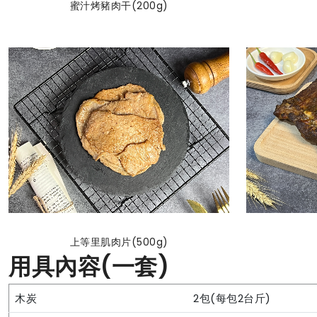
蜜汁烤豬肉干(200g)
上等里肌肉片(500g)
用具內容(一套)
木炭
2包(每包2台斤)