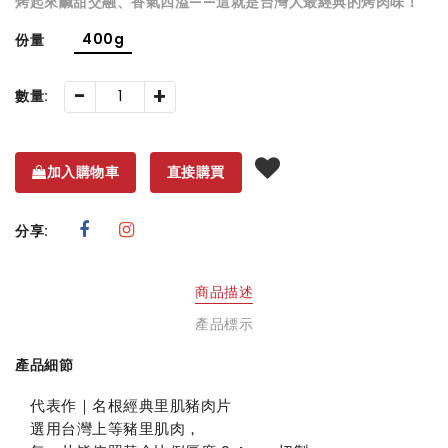
烤起來鹹甜交融、香氣四溢——這就是台灣人最經典的烤肉味！
400g
份量
-
+
數量:
加入購物車
直接購買
分享:
商品描述
產品標示
產品細節
代表作｜名根經典里肌豬肉片
選用台灣上等豬里肌肉，