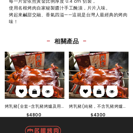
每一片皆依照黃金比例厚度 0.4 cm 切製，
使用名根烤肉自家秘製醬汁手工醃漬，片片入味。
烤起來鹹甜交融、香氣四溢——這就是台灣人最經典的烤肉
味！
相關產品
烤乳豬(全套-含乳豬烤爐及用具)
烤乳豬(純豬，不含乳豬烤爐及用具)
$4800
$4300