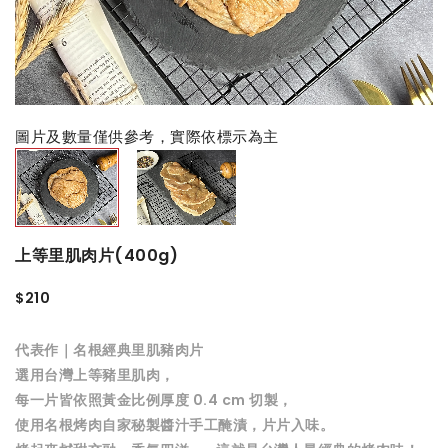
圖片及數量僅供參考，實際依標示為主
上等里肌肉片(400g)
$210
代表作｜名根經典里肌豬肉片
選用台灣上等豬里肌肉，
每一片皆依照黃金比例厚度 0.4 cm 切製，
使用名根烤肉自家秘製醬汁手工醃漬，片片入味。