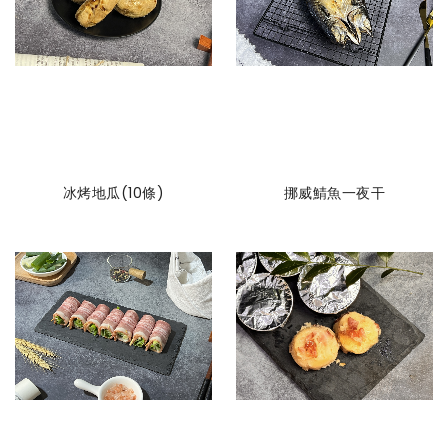
冰烤地瓜(10條)
挪威鯖魚一夜干