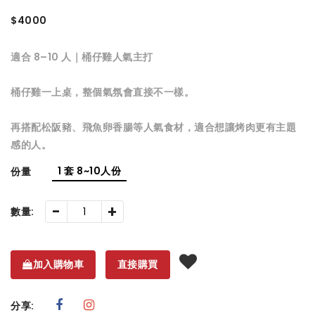
$4000
適合 8–10 人｜桶仔雞人氣主打
桶仔雞一上桌，整個氣氛會直接不一樣。
再搭配松阪豬、飛魚卵香腸等人氣食材，適合想讓烤肉更有主題
感的人。
1 套 8~10人份
份量
-
+
數量:
加入購物車
直接購買
分享: