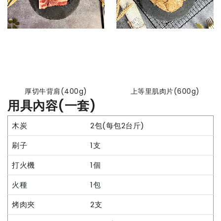
厚切牛背肩(400g)
上等里肌肉片(600g)
用具內容(一套)
木炭
2包(每包2台斤)
刷子
1支
打火機
1個
火種
1包
烤肉夾
2支