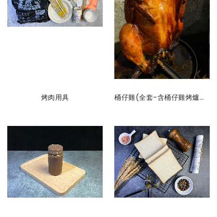
烤肉用具
桶仔雞(全套-含桶仔雞烤爐及用具)