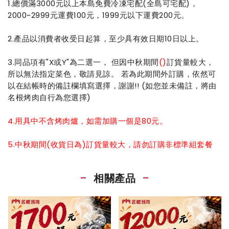
1.總價滿3000元以上本島免費冷凍宅配(全島可宅配)，
2000~2999元運費100元，1999元以下運費200元。
2.產品以消費者收受日起算，至少具有效日期10日以上。
3.同品項有"X或Y"為二選一， 但因中秋期間
()
訂貨量較大，
所以無法指定菜色，敬請見諒。 若為此期間外訂購，依然可
以在結帳時的備註欄填寫選擇，謝謝!! (如您並未備註，將由
名根烤肉自行為您選擇)
4.用具中不含烤肉爐，如需加購一個是80元。
5.中秋期間(收貨日為)訂貨量較大，請勿訂購非標準組套餐
相關產品