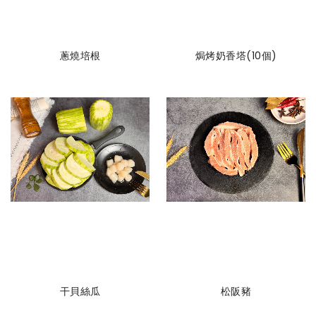
蔥燒培根
焗烤奶香塔(10個)
干貝絲瓜
松阪豬