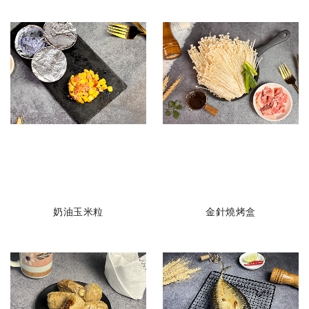
奶油玉米粒
金針燒烤盒