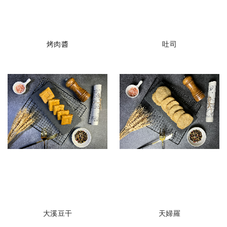
烤肉醬
吐司
大溪豆干
天婦羅