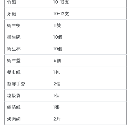
竹籤
10-12支
牙籤
10-12支
衛生筷
11雙
衛生碗
10個
衛生杯
10個
衛生盤
5個
餐巾紙
1包
塑膠手套
2個
垃圾袋
1個
鋁箔紙
1張
烤肉網
2片