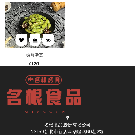
椒鹽毛豆
$120
名根食品股份有限公司
23159新北市新店區柴埕路60巷2號