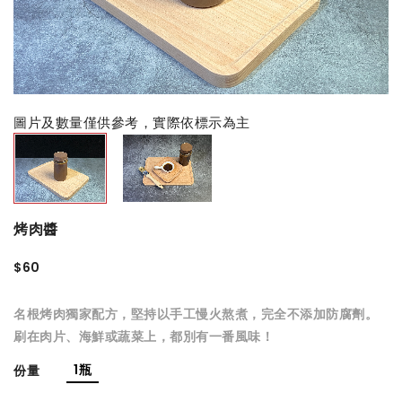
圖片及數量僅供參考，實際依標示為主
烤肉醬
$60
名根烤肉獨家配方，堅持以手工慢火熬煮，完全不添加防腐劑。
刷在肉片、海鮮或蔬菜上，都別有一番風味！
1瓶
份量