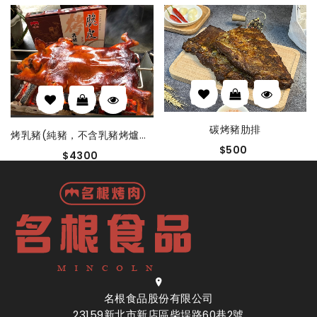
碳烤豬肋排
烤乳豬(純豬，不含乳豬烤爐及用具)
$500
$4300
名根食品股份有限公司
23159新北市新店區柴埕路60巷2號