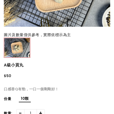
圖片及數量僅供參考，實際依標示為主
A級小貢丸
$50
口感香Q有勁，一口一個剛剛好！
10顆
份量
-
+
數量: