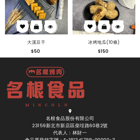
大溪豆干
冰烤地瓜(10條)
$50
$150
名根食品股份有限公司
23159新北市新店區柴埕路60巷2號
代表人：林財一
食品業登錄字號：F-181341788-00000-3